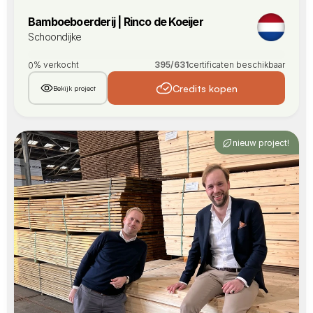
Bamboeboerderij | Rinco de Koeijer
Schoondijke
% verkocht
395
/
631
certificaten beschikbaar
0
Credits kopen
Bekijk project
nieuw project!