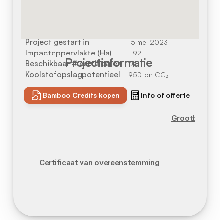
Locatie
Reusel, Nederland
Project gestart in
15 mei 2023
Impactoppervlakte (Ha)
1.92
Projectinformatie
Beschikbaar # certificaten
0
Koolstofopslagpotentieel
950
ton CO₂
Bamboo Credits
 kopen
Info of offerte
Grootboek
Certificaat van overeenstemming