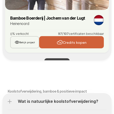
Bamboe Boerderij | Jochem van der Lugt
Heinenoord
% verkocht
97
/
107
certificaten beschikbaar
0
Credits kopen
Bekijk project
Meer laden
Koolstofverwijdering, bamboe & positieve impact
Wat is natuurlijke koolstofverwijdering?