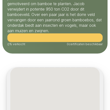
gemotiveerd om bamboe te planten. Jacob 
verwijdert in potentie 950 ton CO2 door dit 
bamboeveld. Over een paar jaar is het dorre veld 
vervangen door een jaarrond groen bamboebos, dat 
onderdak biedt aan insecten en vogels, maar ook 
aan muizen en zwijnen.
% verkocht
0
certificaten beschikbaar
0