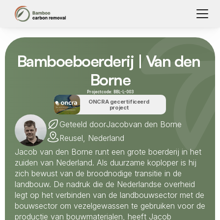
Bamboeboerderij | Van den 
Borne
Projectcode: 
BBL-L-003
ONCRA gecertificeerd 
project
Geteeld door
Jacob
van den Borne
Reusel, Nederland
Jacob van den Borne runt een grote boerderij in het 
zuiden van Nederland. Als duurzame koploper is hij 
zich bewust van de broodnodige transitie in de 
landbouw. De nadruk die de Nederlandse overheid 
legt op het verbinden van de landbouwsector met de 
bouwsector om vezelgewassen te gebruiken voor de 
productie van bouwmaterialen, heeft Jacob 