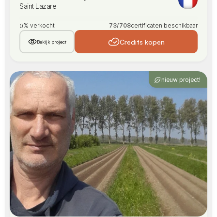
Saint Lazare
% verkocht
73
/
708
certificaten beschikbaar
0
Credits kopen
Bekijk project
nieuw project!